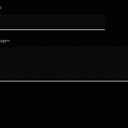
l
sagem