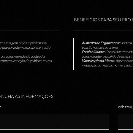
BENEFÍCIOS PARA SEU PRO
uma imagem nítida e profissional.
Aumento do Engajamento:
Vídeos 
ção que garantem uma apresentação
evasão nos cursos online.
Escalabilidade
: Conteúdos em víd
para a compreensão do conteúdo.
comprometer a qualidade do ensin
rmitem inserção de gráficos, textos
Valorização da Marca:
Apresentar 
instituição ou negócio no mercado.
ENCHA AS INFORMAÇÕES
e
WhatsAp