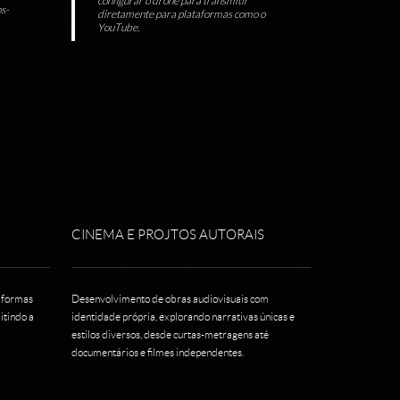
configurar o drone para transmitir
s-
diretamente para plataformas como o
YouTube.
CINEMA E PROJTOS AUTORAIS
aformas
Desenvolvimento de obras audiovisuais com
itindo a
identidade própria, explorando narrativas únicas e
estilos diversos, desde curtas-metragens até
documentários e filmes independentes.