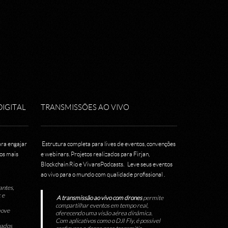
DIGITAL
TRANSMISSÕES AO VIVO
ara engajar
Estrutura completa para lives de eventos, convenções
tos mais
e webinars. Projetos realizados para Firjan,
Blockchain Rio e VivansPodcasts. Leve seus eventos
ao vivo para o mundo com qualidade profissional .
antes,
 e
A transmissão ao vivo com drones
permite
compartilhar eventos em tempo real,
move
oferecendo uma visão aérea dinâmica.
Com aplicativos como o DJI Fly, é possível
nados