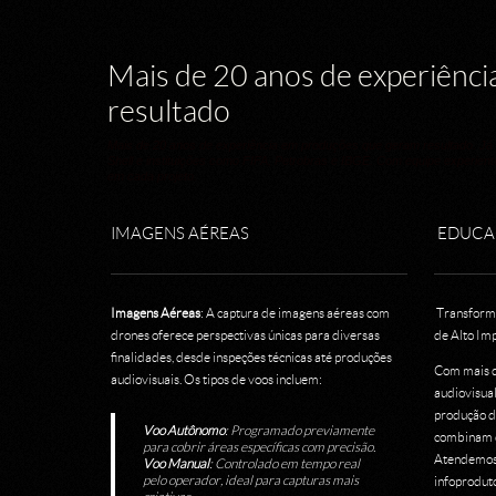
Mais de 20 anos de experiênc
resultado
Mais de 20 anos de experiência em produções que geram resultado. J
Shell e instituições como FIFA, Petrobras e IBGE. Com equipe experien
em cada projeto.
IMAGENS AÉREAS
EDUCA
Imagens Aéreas
: A captura de imagens aéreas com
Transforme
drones oferece perspectivas únicas para diversas
de Alto Im
finalidades, desde inspeções técnicas até produções
Com mais d
audiovisuais. Os tipos de voos incluem:
audiovisual
produção d
Voo Autônomo
: Programado previamente
combinam di
para cobrir áreas específicas com precisão.
Atendemos 
Voo Manual
: Controlado em tempo real
pelo operador, ideal para capturas mais
infoprodut