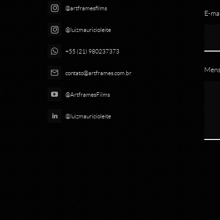
@artframesfilms
E-mai
@luizmauricioleite
+55 (21) 980237373
Men
contato@artframes.com.br
@ArtframesFilms
@luizmauricioleite