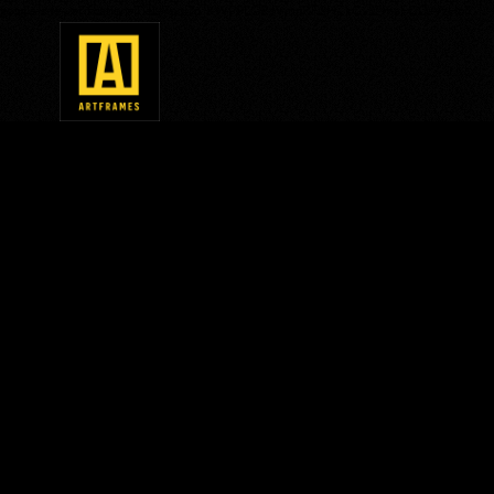
google-site-verification=TieU7pqDp_KWPPLGRoVmpRF3HZkGvJZmaFtJQ-VzH6Y