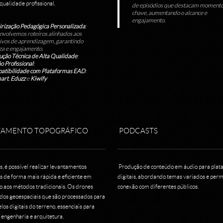
qualidade profissional.
de episódios que destacam momento
chave, aumentando o alcance e
engajamento.
irização Pedagógica Personalizada
:
volvemos roteiros alinhados aos
ivos de aprendizagem, garantindo
za e engajamento.
ção Técnica de Alta Qualidade
:
o Profissional
:
atibilidade com Plataformas EAD
:
art
,
Eduzz
e
Kiwify
TAMENTO TOPOGRÁFICO
PODCASTS
 é possível realizar levantamentos
Produção de conteúdo em áudio para plat
s de forma mais rápida e eficiente em
digitais, abordando temas variados e perm
 aos métodos tradicionais. Os drones
conexão com diferentes públicos.​
dos geoespaciais que são processados para
os digitais do terreno, essenciais para
 engenharia e arquitetura.