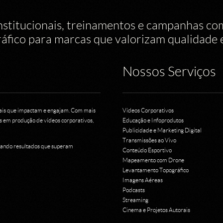
nstitucionais, treinamentos e campanhas c
áfico para marcas que valorizam qualidade e
Nossos Serviços
uais que impactam e engajam. Com mais
Vídeos Corporativos
 em produção de vídeos corporativos,
Educação e Infoprodutos
Publicidade e Marketing Digital
Transmissões ao Vivo
egando resultados que superam
Conteúdo Esportivo
Mapeamento com Drone
Levantamento Topográfico
Imagens Aéreas
Podcasts
Streaming
Cinema e Projetos Autorais