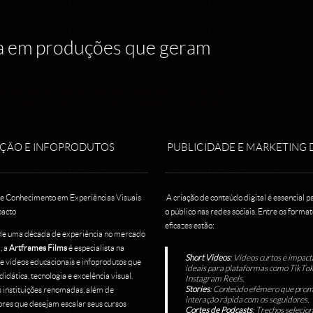
ia em produções que geram
á produzimos para marcas como BMW, Mastercard, Coca-Cola, Itaú,
te e equipamentos de ponta, entregamos qualidade cinematográfica
ÇÃO E INFOPRODUTOS
PUBLICIDADE E MARKETING 
 Conhecimento em Experiências Visuais
A criação de conteúdo digital é essencial p
pacto
o público nas redes sociais. Entre os forma
eficazes estão:​
e uma década de experiência no mercado
, a
Artframes Films
é especialista na
Short Videos
: Vídeos curtos e impact
e vídeos educacionais e infoprodutos que
ideais para plataformas como TikTok
dática, tecnologia e excelência visual.
Instagram Reels.
Stories
: Conteúdo efêmero que pro
instituições renomadas, além de
interação rápida com os seguidores.
ores que desejam escalar seus cursos
Cortes de Podcasts
: Trechos selecio