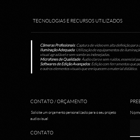
TECNOLOGIAS E RECURSOS UTILIZADOS
Câmeras Profissionais
: Captura de vídeo em alta definição para 
Iluminação Adequada
: Utilização de equipamentos de ilumina
visual agradável e sem sombras indesejadas.
Microfones de Qualidade
: Áudio claro e sem ruídos, essencial 
Softwares de Edição Avançados
: Edição com ferramentas que pe
e outros elementos visuais que enriquecem o material didático.
CONTATO / ORÇAMENTO
PRE
Nom
Solicite um orçamento personalizado para o seu projeto
audiovisual
CONTATO