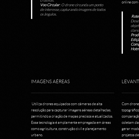
criativas.
online com 
Voo Circular
: O drone circunda um ponto
de interesse, capturando imagens de todos
os ângulos.
Rote
Desen
objet
clare
Produ
Ediçã
Comp
Hotm
IMAGENS AÉREAS
LEVAN
Utiliza drones equipados com câmeras de alta
Com drones,
resolução para capturar imagens aéreas detalhadas,
topográfico
permitindo a criação de mapas precisos e atualizados.
comparação
Essa tecnologia é amplamente empregada em áreas
coletam da
como agricultura, construção civil e planejamento
gerar model
urbano.
projetos de